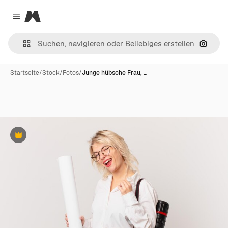
Magnific
Close menu
Nach B
Startseite
/
Stock
/
Fotos
/
Junge hübsche Frau, …
Premium