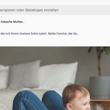
 hübsche Mutter…
Junge hübsche Mutter, die mit ihrem kleinen Sohn spielt. Nette Familie, die Spaß zuhause mit kleinem Babysohn hat