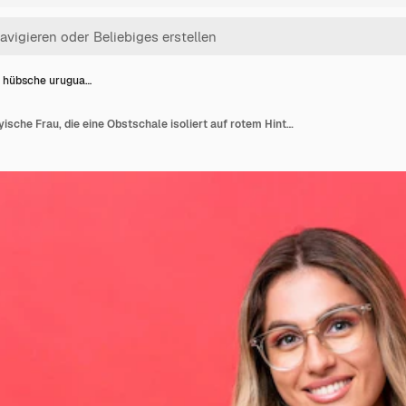
 hübsche urugua…
Junge hübsche uruguayische Frau, die eine Obstschale isoliert auf rotem Hintergrund hält und Geld macht