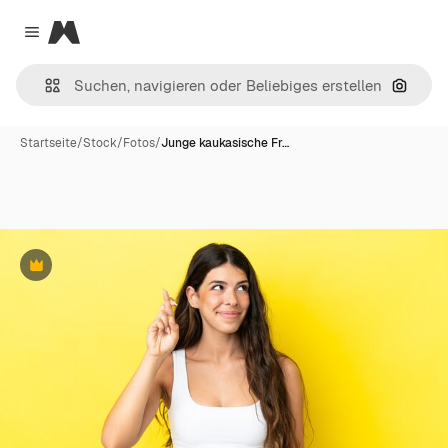
Magnific
Close menu
Nach B
Startseite
/
Stock
/
Fotos
/
Junge kaukasische Fr…
Premium