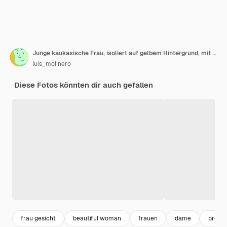
Junge kaukasische Frau, isoliert auf gelbem Hintergrund, mit gekreuzten Fingern und wünscht sich das Beste
luis_molinero
Diese Fotos könnten dir auch gefallen
frau gesicht
beautiful woman
frauen
dame
prett