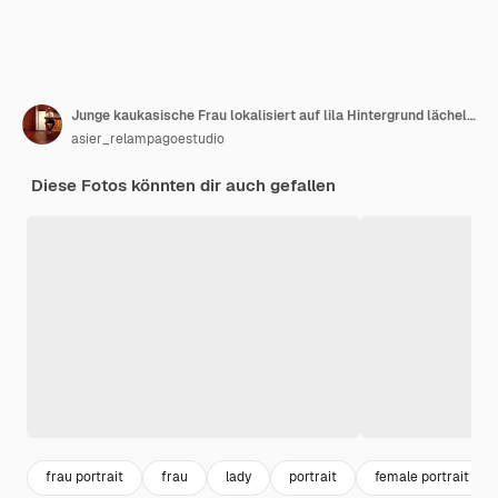
Junge kaukasische Frau lokalisiert auf lila Hintergrund lächelnd und zeigt eine Herzform mit Händen.
asier_relampagoestudio
Diese Fotos könnten dir auch gefallen
frau portrait
frau
lady
portrait
female portrait