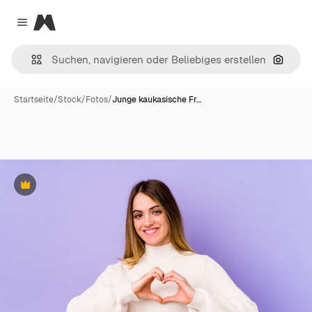
Magnific
Close menu
Nach B
Startseite
/
Stock
/
Fotos
/
Junge kaukasische Fr…
Premium