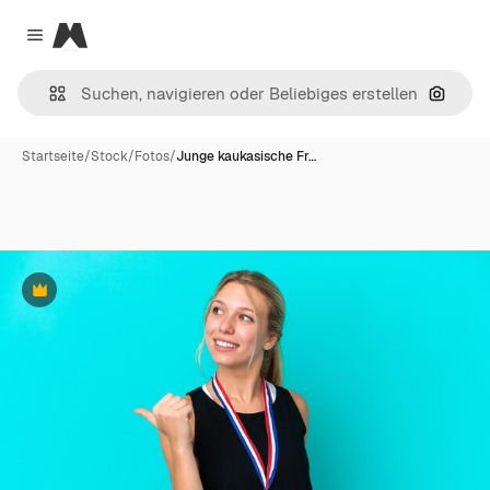
Magnific
Close menu
Nach B
Startseite
/
Stock
/
Fotos
/
Junge kaukasische Fr…
Premium