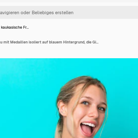
 kaukasische Fr…
Junge kaukasische Frau mit Medaillen isoliert auf blauem Hintergrund, die Gitarrengeste macht