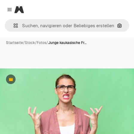
Magnific
Close menu
Nach B
Startseite
/
Stock
/
Fotos
/
Junge kaukasische Fr…
Premium