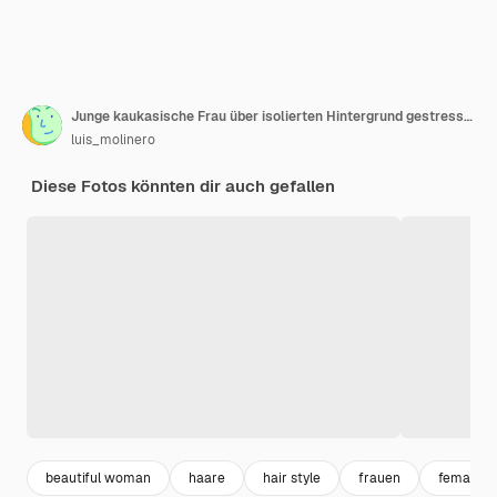
Junge kaukasische Frau über isolierten Hintergrund gestresst überwältigt
luis_molinero
Diese Fotos könnten dir auch gefallen
beautiful woman
haare
hair style
frauen
female po