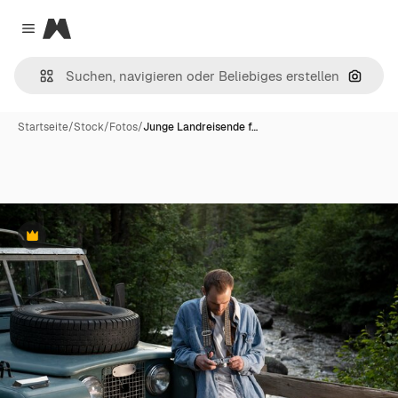
Magnific
Close menu
Nach B
Startseite
/
Stock
/
Fotos
/
Junge Landreisende f…
Premium