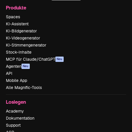
Produkte
Spaces
KI-Assistent
KI-Bildgenerator
KI-Videogenerator
KI-Stimmengenerator
Stock-Inhalte
MCP für Claude/ChatGPT
Neu
Agenten
Neu
API
Mobile App
Alle Magnific-Tools
Loslegen
Academy
Dokumentation
Support