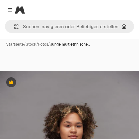
Magnific
Close menu
Nach B
Startseite
/
Stock
/
Fotos
/
Junge multiethnische…
Premium