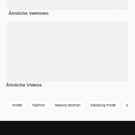
Ähnliche Vektoren
Ähnliche Videos
Premium
Premium
Generiert von KI
Premium
Premium
mode
fashion
beauty woman
kleidung mode
outfi