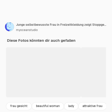
Junge selbstbewusste Frau in Freizeitkleidung zeigt Stoppgeste und sieht direkt vor der Kamera isoliert auf gelbem Hintergrund aus
myoceanstudio
Diese Fotos könnten dir auch gefallen
frau gesicht
beautiful woman
lady
attraktive frau