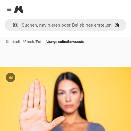
Magnific
Close menu
Nach B
Startseite
/
Stock
/
Fotos
/
Junge selbstbewusste…
Premium