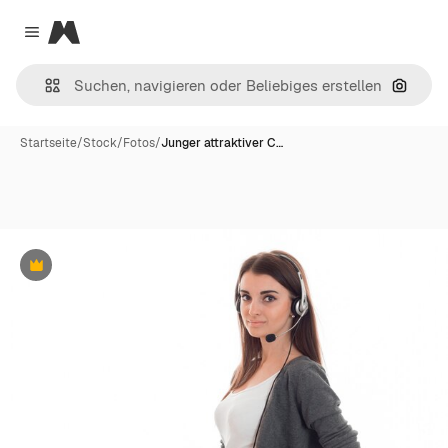
Magnific
Close menu
Nach B
Startseite
/
Stock
/
Fotos
/
Junger attraktiver C…
Premium