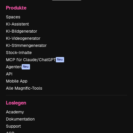
Produkte
Spaces
KI-Assistent
KI-Bildgenerator
KI-Videogenerator
KI-Stimmengenerator
Stock-Inhalte
MCP für Claude/ChatGPT
Neu
Agenten
Neu
API
Mobile App
Alle Magnific-Tools
Loslegen
Academy
Dokumentation
Support