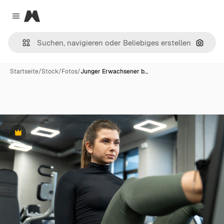
Magnific
Close menu
Nach B
Startseite
/
Stock
/
Fotos
/
Junger Erwachsener b…
Premium