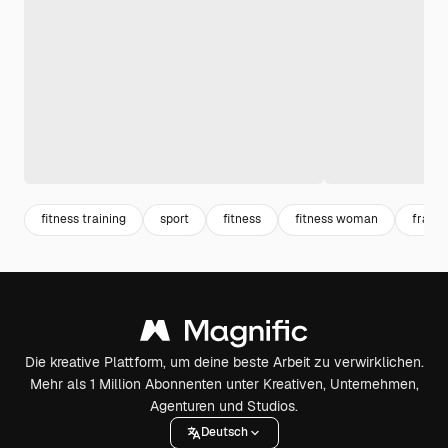
fitness training
sport
fitness
fitness woman
frau s
Die kreative Plattform, um deine beste Arbeit zu verwirklichen.
Mehr als 1 Million Abonnenten unter Kreativen, Unternehmen,
Agenturen und Studios.
Deutsch