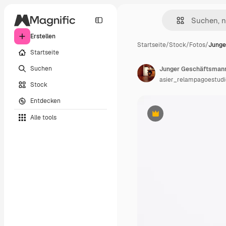
Erstellen
Startseite
/
Stock
/
Fotos
/
Junge
Startseite
Suchen
Junger Geschäftsmann, 
asier_relampagoestudi
Stock
Entdecken
Alle tools
Premium