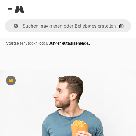
Magnific
Close menu
Nach B
Startseite
/
Stock
/
Fotos
/
Junger gutaussehende…
Premium