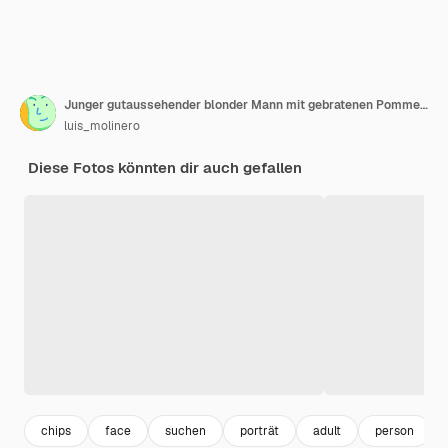
Junger gutaussehender blonder Mann mit gebratenen Pommes über isoliertem weißem Hintergrund, der zur Seite schaut
luis_molinero
Diese Fotos könnten dir auch gefallen
chips
face
suchen
porträt
adult
person