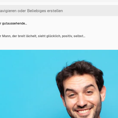
r gutaussehende…
Junger gutaussehender Mann, der breit lächelt, sieht glücklich, positiv, selbstbewusst und erfolgreich aus, mit beiden Daumen hoch