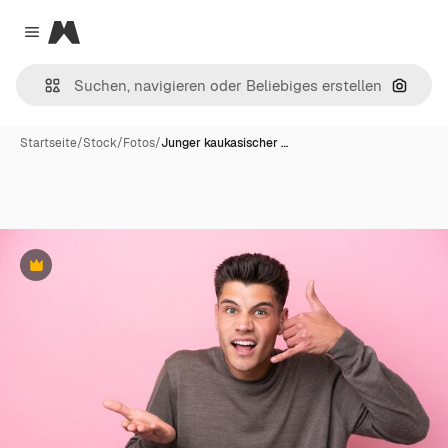
Magnific
Close menu
Nach B
Startseite
/
Stock
/
Fotos
/
Junger kaukasischer …
Premium