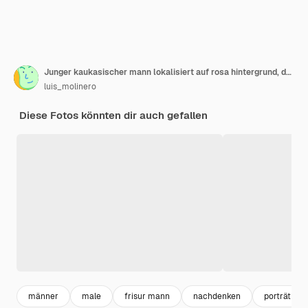
Junger kaukasischer mann lokalisiert auf rosa hintergrund, der telefongeste macht und zweifelt
luis_molinero
Diese Fotos könnten dir auch gefallen
männer
male
frisur mann
nachdenken
porträt