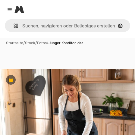
Magnific
Close menu
Nach B
Startseite
/
Stock
/
Fotos
/
Junger Konditor, der…
Premium