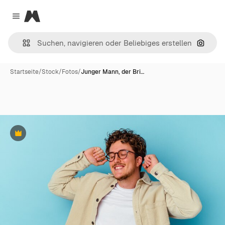
Magnific
Close menu
Nach B
Startseite
/
Stock
/
Fotos
/
Junger Mann, der Bri…
Premium