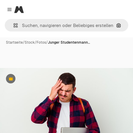
Magnific
Close menu
Nach B
Startseite
/
Stock
/
Fotos
/
Junger Studentenmann…
Premium