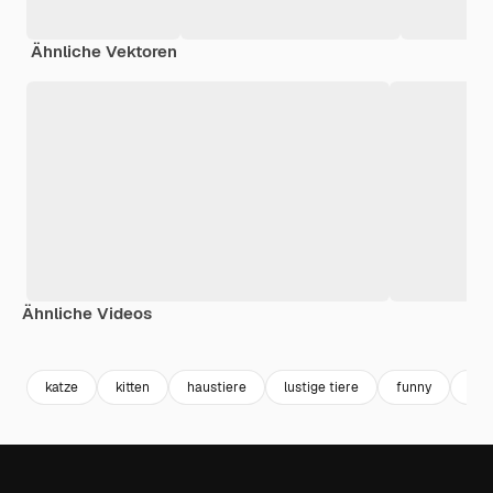
Ähnliche Vektoren
Ähnliche Videos
Premium
Premium
Premium
Premium
Generiert v
katze
kitten
haustiere
lustige tiere
funny
lust