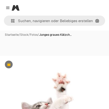
Magnific
Close menu
Nach B
Startseite
/
Stock
/
Fotos
/
Junges graues Kätzch…
Premium