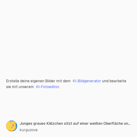
Erstelle deine eigenen Bilder mit dem
KI-Bildgenerator
und bearbeite
sie mit unserem
KI-Fotoeditor
.
Junges graues Kätzchen sitzt auf einer weißen Oberfläche und hält seine Pfote hoch. Porträt der schottischen Katze.
kurguzova