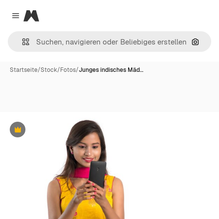
Magnific
Close menu
Nach B
Startseite
/
Stock
/
Fotos
/
Junges indisches Mäd…
Premium