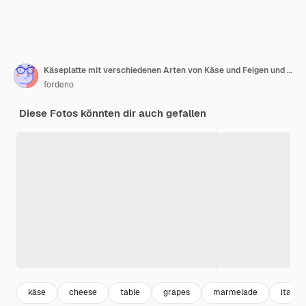
Käseplatte mit verschiedenen Arten von Käse und Feigen und Trauben auf einer weißen Holzoberfläche
fordeno
Diese Fotos könnten dir auch gefallen
käse
cheese
table
grapes
marmelade
italien