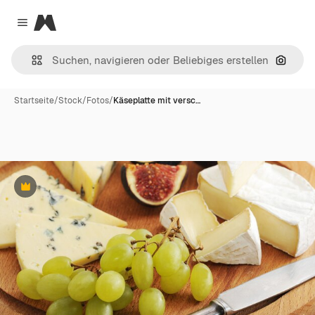
Magnific
Close menu
Nach B
Startseite
/
Stock
/
Fotos
/
Käseplatte mit versc…
Premium