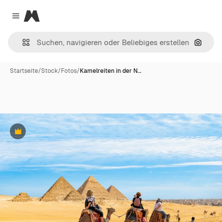
Magnific
Close menu
Nach B
Startseite
/
Stock
/
Fotos
/
Kamelreiten in der N…
Premium