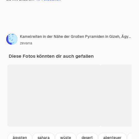
Kamelreiten in der Nähe der Großen Pyramiden in Gizeh, Ägypten
zevana
Diese Fotos könnten dir auch gefallen
ägypten
sahara
wüste
desert
abenteuer
out