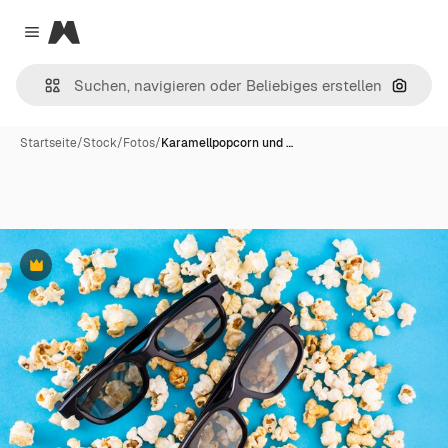
Magnific
Close menu
Nach B
Startseite
/
Stock
/
Fotos
/
Karamellpopcorn und …
Premium