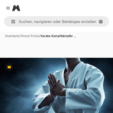
Magnific
Close menu
Nach B
Startseite
/
Stock
/
Fotos
/
Karate-Kampfkämpfer …
Premium