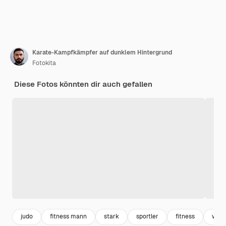
Karate-Kampfkämpfer auf dunklem Hintergrund
Fotokita
Diese Fotos könnten dir auch gefallen
judo
fitness mann
stark
sportler
fitness
work