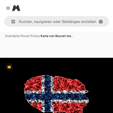
Magnific
Close menu
Nach B
Startseite
/
Stock
/
Fotos
/
Karte von Bouvet-Ins…
Premium