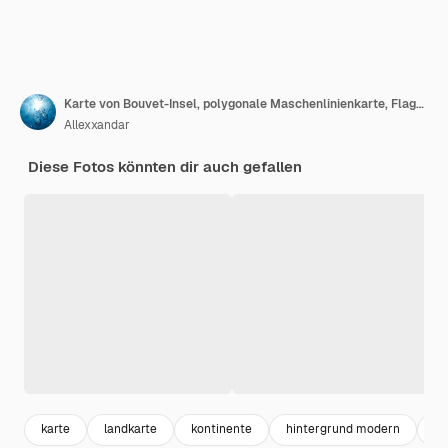
Karte von Bouvet-Insel, polygonale Maschenlinienkarte, Flaggenkarte
Allexxandar
Diese Fotos könnten dir auch gefallen
karte
landkarte
kontinente
hintergrund modern
we