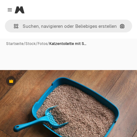
Magnific
Close menu
Nach B
Startseite
/
Stock
/
Fotos
/
Katzentoilette mit S…
Premium