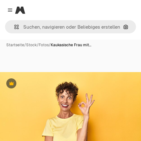
Magnific
Close menu
Nach B
Startseite
/
Stock
/
Fotos
/
Kaukasische Frau mit…
Premium