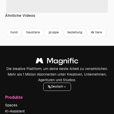
Ähnliche Videos
Premium
Premium
Generiert von KI
Premium
Premium
hund
haustiere
gruppe
beziehung
4k tiere
ti
Die kreative Plattform, um deine beste Arbeit zu verwirklichen.
Mehr als 1 Million Abonnenten unter Kreativen, Unternehmen,
Agenturen und Studios.
Deutsch
Produkte
Spaces
KI-Assistent