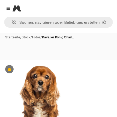
Magnific
Close menu
Nach B
Startseite
/
Stock
/
Fotos
/
Kavalier König Charl…
Premium