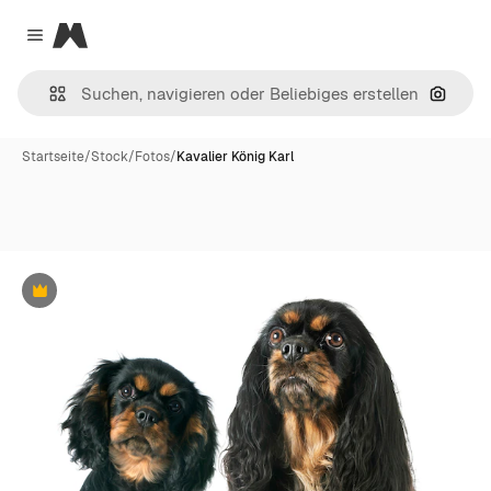
Magnific
Close menu
Nach B
Startseite
/
Stock
/
Fotos
/
Kavalier König Karl
Premium