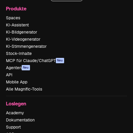
Produkte
Spaces
KI-Assistent
KI-Bildgenerator
KI-Videogenerator
KI-Stimmengenerator
Stock-Inhalte
MCP für Claude/ChatGPT
Neu
Agenten
Neu
API
Mobile App
Alle Magnific-Tools
Loslegen
Academy
Dokumentation
Support