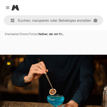
Magnific
Close menu
Nach B
Startseite
/
Stock
/
Fotos
/
Kellner, der ein fri…
Premium