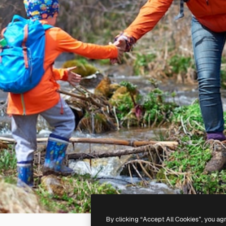
By clicking “Accept All Cookies”, you ag