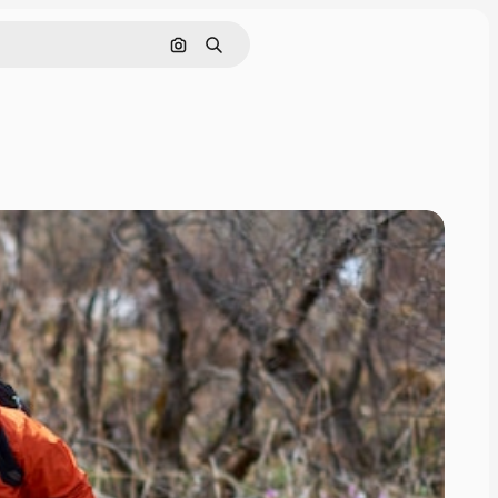
Nach Bild suchen
Suchen