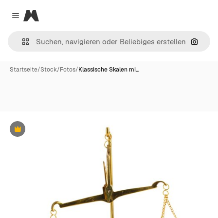
Magnific
Close menu
Nach B
Startseite
/
Stock
/
Fotos
/
Klassische Skalen mi…
Premium