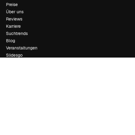
Preise
Über uns
Reviews
Karriere
Suchtrends
Blog
Veranstaltungen
Slidesgo
Deine Inhalte verkaufen
Pressesaal
Suchst du nach magnific.ai
Kontakt aufnehmen
Kundensupport
Instagram
YouTube
LinkedIn
TikTok