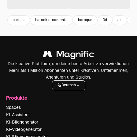
barock
barock ornamente
baroque
3d
alt
fl
Die kreative Plattform, um deine beste Arbeit zu verwirklichen.
Mehr als 1 Million Abonnenten unter Kreativen, Unternehmen,
Agenturen und Studios.
Deutsch
Produkte
Spaces
KI-Assistent
KI-Bildgenerator
KI-Videogenerator
KI-Stimmengenerator