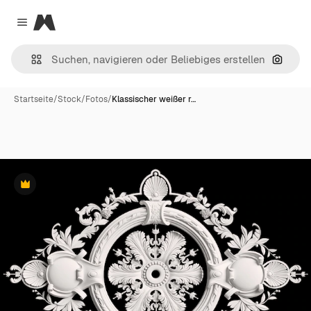
Magnific
Close menu
Nach B
Startseite
/
Stock
/
Fotos
/
Klassischer weißer r…
Premium