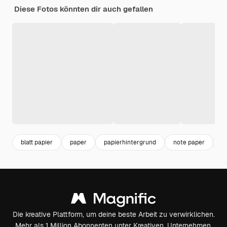
Diese Fotos könnten dir auch gefallen
blatt papier
paper
papierhintergrund
note paper
g
Die kreative Plattform, um deine beste Arbeit zu verwirklichen.
Mehr als 1 Million Abonnenten unter Kreativen, Unternehmen,