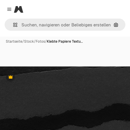
Magnific
Close menu
Nach B
Startseite
/
Stock
/
Fotos
/
Klebte Papiere Textu…
Premium