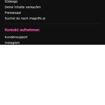
Slidesgo
Deine Inhalte verkaufen
Pressesaal
Suchst du nach magnific.ai
Kontakt aufnehmen
Kundensupport
Instagram
YouTube
LinkedIn
TikTok
Discord
X
Reddit
Copyright © 2010-
2026
Freepik Company S.L.U.
Alle Rechte vorbehalten
.