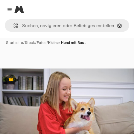
Magnific
Close menu
Nach B
Startseite
/
Stock
/
Fotos
/
Kleiner Hund mit Bes…
Premium