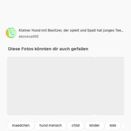
Kleiner Hund mit Besitzer, der spielt und Spaß hat junges Teenager-Mädchen, das auf der Couch sitzt, mit ihrem Haustier-Weihnachtsbaum im Hintergrund, weicher, selektiver Fokus
ekoneva695
Diese Fotos könnten dir auch gefallen
maedchen
hund mensch
child
kinder
kids
ch