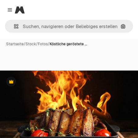
Magnific
Close menu
Nach B
Startseite
/
Stock
/
Fotos
/
Köstliche geröstete …
Premium