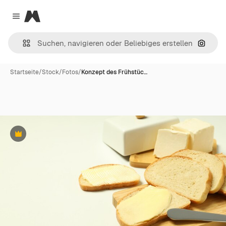
Magnific
Close menu
Nach B
Startseite
/
Stock
/
Fotos
/
Konzept des Frühstüc…
Premium