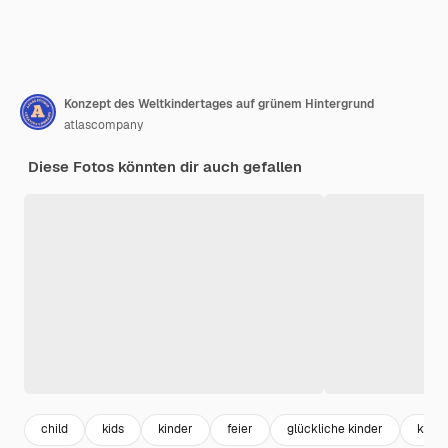
Konzept des Weltkindertages auf grünem Hintergrund
atlascompany
Diese Fotos könnten dir auch gefallen
child
kids
kinder
feier
glückliche kinder
kindh