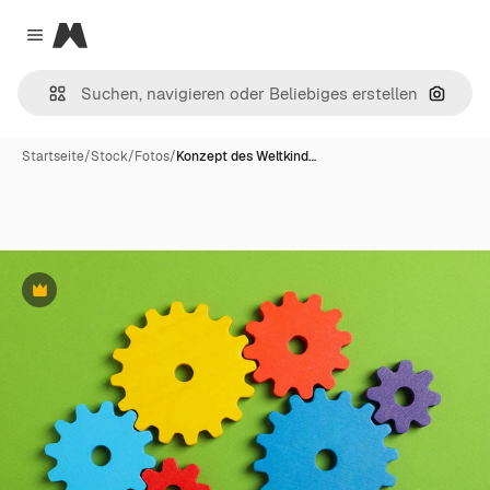
Magnific
Close menu
Nach B
Startseite
/
Stock
/
Fotos
/
Konzept des Weltkind…
Premium