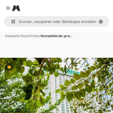
Magnific
Close menu
Nach B
Startseite
/
Stock
/
Fotos
/
Konzeptbild der grre…
Premium