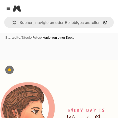
Magnific
Close menu
Nach B
Startseite
/
Stock
/
Fotos
/
Kopie von einer Kopi…
Premium