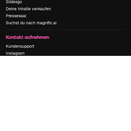
Slidesgo
Deine Inhalte verkaufen
Pressesaal
Suchst du nach magnific.ai
Kontakt aufnehmen
Kundensupport
Instagram
YouTube
LinkedIn
TikTok
Discord
X
Reddit
Copyright © 2010-
2026
Freepik Company S.L.U.
Alle Rechte vorbehalten
.