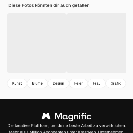
Diese Fotos könnten dir auch gefallen
Kunst
Blume
Design
Feier
Frau
Grafik
S
Die kreative Plattform, um deine beste Arbeit zu verwirklichen.
Mehr als 1 Million Abonnenten unter Kreativen, Unternehmen,