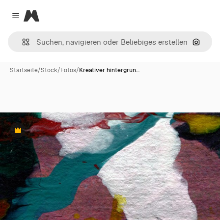
Magnific
Close menu
Nach B
Startseite
/
Stock
/
Fotos
/
Kreativer hintergrun…
Premium