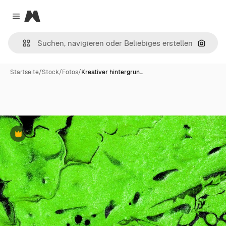
Magnific
Close menu
Nach B
Startseite
/
Stock
/
Fotos
/
Kreativer hintergrun…
Premium