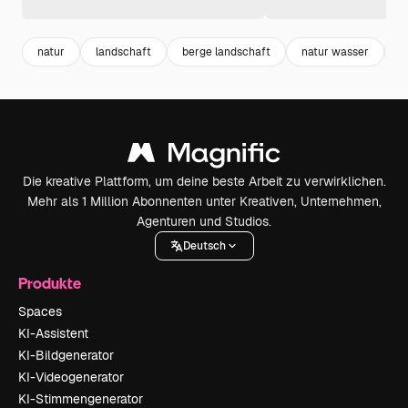
natur
landschaft
berge landschaft
natur wasser
b
Die kreative Plattform, um deine beste Arbeit zu verwirklichen.
Mehr als 1 Million Abonnenten unter Kreativen, Unternehmen,
Agenturen und Studios.
Deutsch
Produkte
Spaces
KI-Assistent
KI-Bildgenerator
KI-Videogenerator
KI-Stimmengenerator