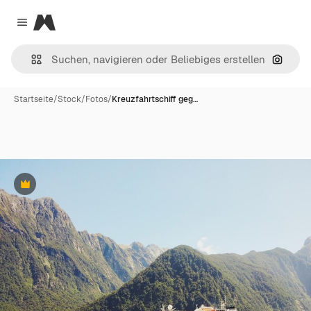
Magnific
Close menu
Nach B
Startseite
/
Stock
/
Fotos
/
Kreuzfahrtschiff geg…
Premium