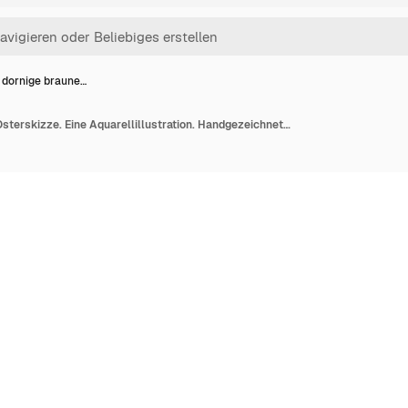
 dornige braune…
Krone dornige braune Osterskizze. Eine Aquarellillustration. Handgezeichnete Textur, isolierte weiße Rückseite