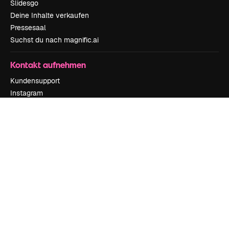
Slidesgo
Deine Inhalte verkaufen
Pressesaal
Suchst du nach magnific.ai
Kontakt aufnehmen
Kundensupport
Instagram
YouTube
LinkedIn
TikTok
Discord
X
Reddit
Copyright © 2010-
2026
Freepik Company S.L.U.
Alle Rechte vorbehalten
.