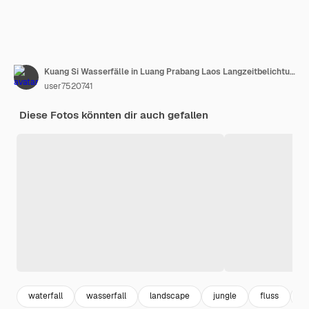
Kuang Si Wasserfälle in Luang Prabang Laos Langzeitbelichtung Schöner Wasserfall im wilden Dschungel
user7520741
Diese Fotos könnten dir auch gefallen
waterfall
wasserfall
landscape
jungle
fluss
h