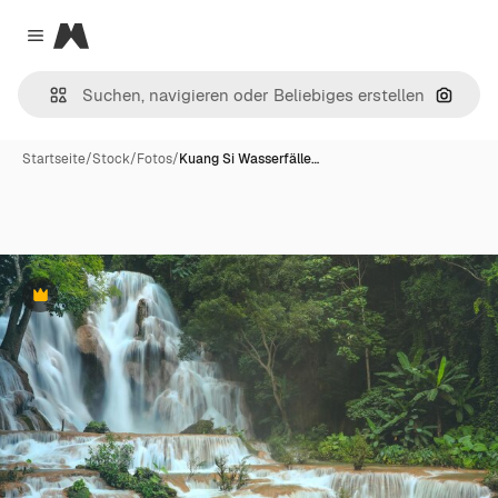
Magnific
Close menu
Nach B
Startseite
/
Stock
/
Fotos
/
Kuang Si Wasserfälle…
Premium