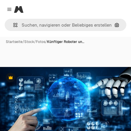
Magnific
Close menu
Nach B
Startseite
/
Stock
/
Fotos
/
Künftiger Roboter un…
Premium