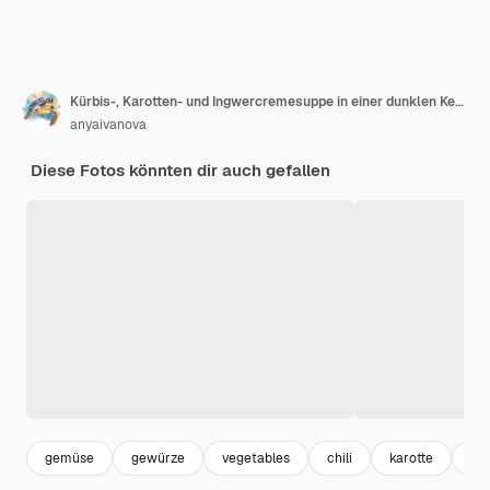
Kürbis-, Karotten- und Ingwercremesuppe in einer dunklen Keramikpfanne auf Holz
anyaivanova
Diese Fotos könnten dir auch gefallen
gemüse
gewürze
vegetables
chili
karotte
pet