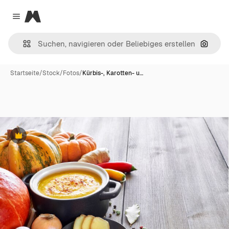
Magnific
Close menu
Nach B
Startseite
/
Stock
/
Fotos
/
Kürbis-, Karotten- u…
Premium